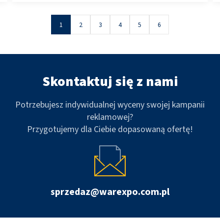
alkoholu). Warexpo sp. z o.o. informuje, że w dniu
29.04.2026 r. został rozstrzygnięty pisemny konkurs
1
2
3
4
5
6
na […]
Skontaktuj się z nami
Potrzebujesz indywidualnej wyceny swojej kampanii
reklamowej?
Przygotujemy dla Ciebie dopasowaną ofertę!
sprzedaz@warexpo.com.pl