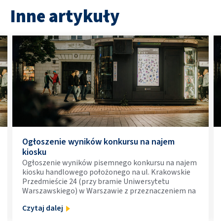
Inne artykuły
Ogłoszenie wyników konkursu na najem
kiosku
Ogłoszenie wyników pisemnego konkursu na najem
kiosku handlowego położonego na ul. Krakowskie
Przedmieście 24 (przy bramie Uniwersytetu
Warszawskiego) w Warszawie z przeznaczeniem na
prowadzenie działalności gospodarczej polegającej
Czytaj dalej
np. na sprzedaży artykułów spożywczych oraz małej
gastronomii (uwaga: z wyłączeniem sprzedaży